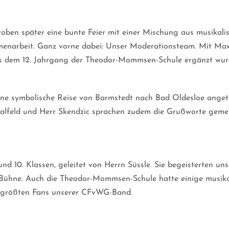
roben später eine bunte Feier mit einer Mischung aus musikal
mmenarbeit. Ganz vorne dabei: Unser Moderationsteam. Mit Ma
us dem 12. Jahrgang der Theodor-Mommsen-Schule ergänzt wurd
ine symbolische Reise von Barmstedt nach Bad Oldesloe angetr
hmalfeld und Herr Skendzic sprachen zudem die Grußworte geme
nd 10. Klassen, geleitet von Herrn Süssle. Sie begeisterten u
ühne. Auch die Theodor-Mommsen-Schule hatte einige musikal
e größten Fans
unserer
CFvWG-Band.