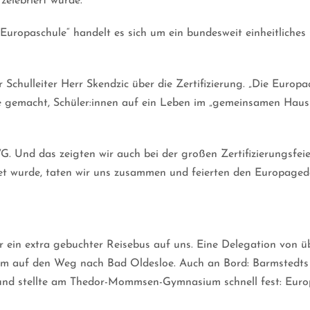
zelebriert wurde.
uropaschule“ handelt es sich um ein bundesweit einheitliches Q
r Schulleiter Herr Skendzic über die Zertifizierung. „Die Europa
gemacht, Schüler:innen auf ein Leben im „gemeinsamen Haus E
. Und das zeigten wir auch bei der großen Zertifizierungsfei
t wurde, taten wir uns zusammen und feierten den Europage
in extra gebuchter Reisebus auf uns. Eine Delegation von üb
am auf den Weg nach Bad Oldesloe. Auch an Bord: Barmstedts 
 stellte am Thedor-Mommsen-Gymnasium schnell fest: Europa is