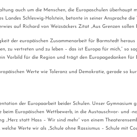
staltung auch um die Menschen, die Europaschulen überhaupt m
s Landes Schleswig-Holstein, betonte in seiner Ansprache die 
rwies auf Richard von Weizsäckers Zitat „Aus Grenzen sollen 
igkeit der europäischen Zusammenarbeit für Barmstedt heraus u
, zu vertreten und zu leben – das ist Europa für mich,“ so sag
in Vorbild für die Region und trägt den Europagedanken für B
europäischen Werte wie Toleranz und Demokratie, gerade so ku
entation der Europaarbeit beider Schulen. Unser Gymnasium ga
olge beim Europäischen Wettbewerb, in die Austauschvor- und -
ng „Herz statt Hass – Wir sind mehr“ von einem Theaterensembl
, welche Werte wir als „Schule ohne Rassismus – Schule mit C