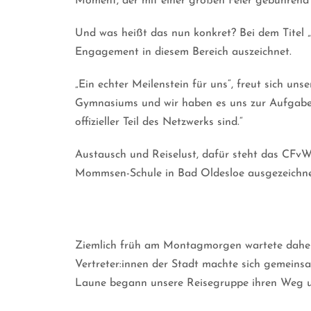
Moment, der mit einer großen Feier gebührend 
Und was heißt das nun konkret? Bei dem Titel „E
Engagement in diesem Bereich auszeichnet.
„Ein echter Meilenstein für uns“, freut sich unse
Gymnasiums und wir haben es uns zur Aufgabe 
offizieller Teil des Netzwerks sind.“
Austausch und Reiselust, dafür steht das CFvWG
Mommsen-Schule in Bad Oldesloe ausgezeichne
Ziemlich früh am Montagmorgen wartete daher e
Vertreter:innen der Stadt machte sich gemeins
Laune begann unsere Reisegruppe ihren Weg und