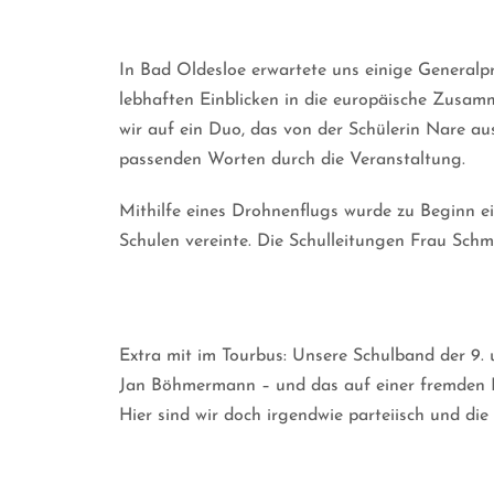
In Bad Oldesloe erwartete uns einige Generalp
lebhaften Einblicken in die europäische Zusa
wir auf ein Duo, das von der Schülerin Nare a
passenden Worten durch die Veranstaltung.
Mithilfe eines Drohnenflugs wurde zu Beginn e
Schulen vereinte. Die Schulleitungen Frau Sc
Extra mit im Tourbus: Unsere Schulband der 9. u
Jan Böhmermann – und das auf einer fremden B
Hier sind wir doch irgendwie parteiisch und di