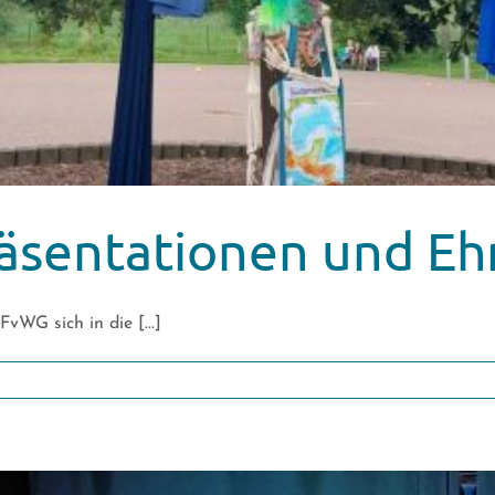
Präsentationen und E
vWG sich in die [...]
r
hool’s
t!
äsentationen