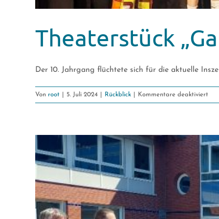
Theaterstück „G
Der 10. Jahrgang flüchtete sich für die aktuelle Inszen
für
Von
root
|
5. Juli 2024
|
Rückblick
|
Kommentare deaktiviert
The
„G
Ove