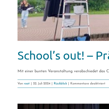
School’s out! – 
Mit einer bunten Veranstaltung verabschiedet das CF
fü
Von
root
|
22. Juli 2024
|
Rückblick
|
Kommentare deaktiviert
Sc
ou
–
Pr