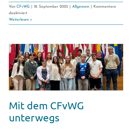
Von
CFvWG
|
18. September 2025
|
Allgemein
|
Kommentare
für
deaktiviert
Willkommen!
Weiterlesen
–
Unsere
Einschulungsfeier
Mit dem CFvWG
unterwegs