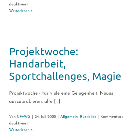
für
deaktiviert
Musicalzauber
Weiterlesen
mit
Thomas
Sawyer
Projektwoche:
Handarbeit,
Sportchallenges, Magie
Projektwoche - für viele eine Gelegenheit, Neues
auszuprobieren, alte [...]
Von
CFvWG
|
24. Juli 2025
|
Allgemein
,
Rückblick
|
Kommentare
für
deaktiviert
Projektwoche:
Weiterlesen