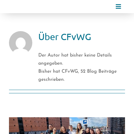
Zum
Toggle
Inhalt
Naviga
springen
Über uns
Über
CFvWG
Schulgemeinschaft
Der Autor hat bisher keine Details
Schulleben
angegeben.
Bisher hat CFvWG, 52 Blog Beiträge
geschrieben.
Lernen
Service