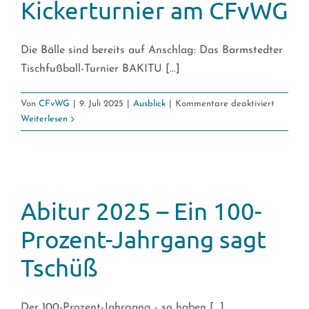
Kickerturnier am CFvWG
Die Bälle sind bereits auf Anschlag: Das Barmstedter
Tischfußball-Turnier BAKITU [...]
für
Von
CFvWG
|
9. Juli 2025
|
Ausblick
|
Kommentare deaktiviert
BAKITU
Weiterlesen
2025
–
Kickertu
am
CFvWG
Abitur 2025 – Ein 100-
Prozent-Jahrgang sagt
Tschüß
Der 100-Prozent-Jahrgang - so haben [...]