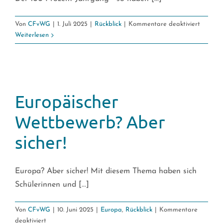
für
Von
CFvWG
|
1. Juli 2025
|
Rückblick
|
Kommentare deaktiviert
Abitur
Weiterlesen
2025
–
Ein
100-
Prozent
Europäischer
Jahrga
sagt
Wettbewerb? Aber
Tschüß
sicher!
Europa? Aber sicher! Mit diesem Thema haben sich
Schülerinnen und [...]
Von
CFvWG
|
10. Juni 2025
|
Europa
,
Rückblick
|
Kommentare
für
deaktiviert