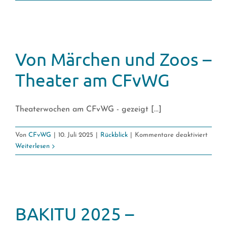
Handarbeit,
Sportchallenges,
Magie
Von Märchen und Zoos –
Theater am CFvWG
Theaterwochen am CFvWG - gezeigt [...]
für
Von
CFvWG
|
10. Juli 2025
|
Rückblick
|
Kommentare deaktiviert
Von
Weiterlesen
Märch
und
Zoos
–
Theat
BAKITU 2025 –
am
CFvW