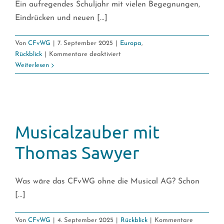
Ein aufregendes Schuljahr mit vielen Begegnungen,
Eindrücken und neuen [...]
Von
CFvWG
|
7. September 2025
|
Europa
,
für
Rückblick
|
Kommentare deaktiviert
Mit
Weiterlesen
dem
CFvWG
unterwegs
Musicalzauber mit
Thomas Sawyer
Was wäre das CFvWG ohne die Musical AG? Schon
[...]
Von
CFvWG
|
4. September 2025
|
Rückblick
|
Kommentare