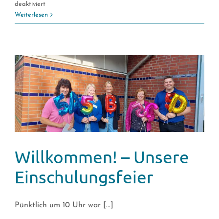
für
deaktiviert
Im
Weiterlesen
Februar
erneut
auf
die
Piste
Willkommen! – Unsere
Einschulungsfeier
Pünktlich um 10 Uhr war [...]